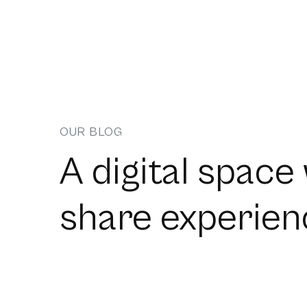
OUR BLOG
A digital spac
share experien