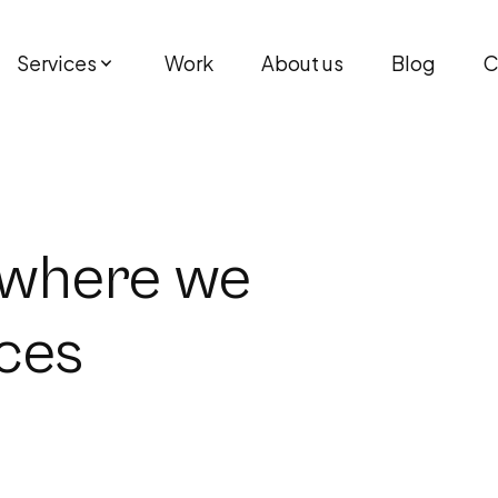
Services
Work
About us
Blog
C
e where we
ces