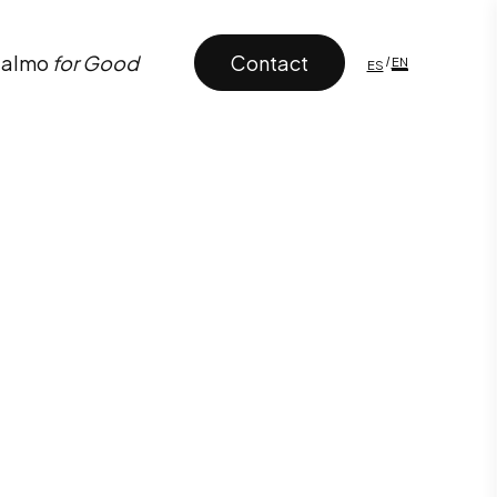
Contact
almo
for Good